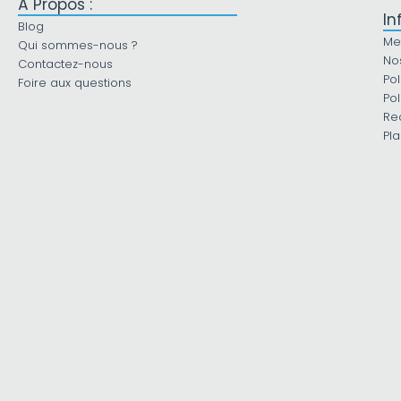
À Propos :
In
Blog
Me
Qui sommes-nous ?
No
Contactez-nous
Pol
Foire aux questions
Pol
Re
Pla