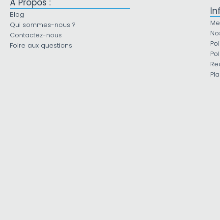
À Propos :
In
Blog
Me
Qui sommes-nous ?
No
Contactez-nous
Pol
Foire aux questions
Pol
Re
Pla