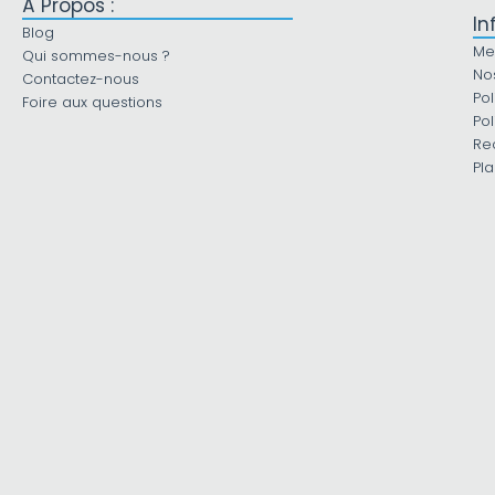
À Propos :
In
Blog
Me
Qui sommes-nous ?
No
Contactez-nous
Pol
Foire aux questions
Pol
Re
Pla