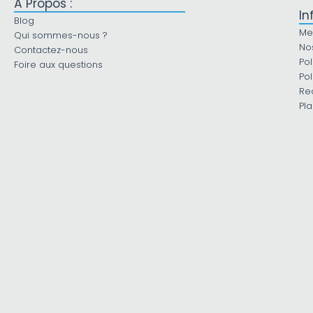
À Propos :
In
Blog
Me
Qui sommes-nous ?
No
Contactez-nous
Pol
Foire aux questions
Pol
Re
Pla