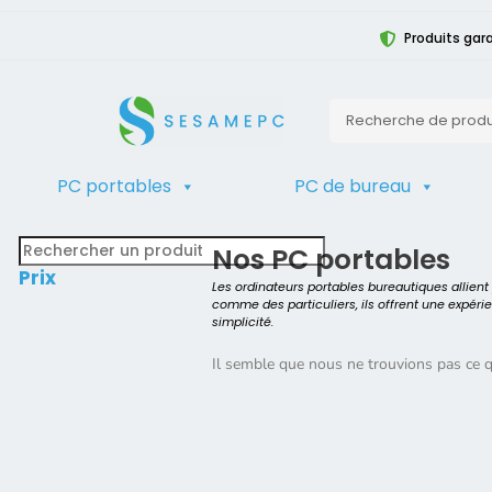
Produits gara
PC portables
PC de bureau
TRIER
Accueil
>
Produit Modèle
>
EliteBoo
Nos PC portables
Prix
Les ordinateurs portables bureautiques allien
comme des particuliers, ils offrent une expéri
simplicité.
Il semble que nous ne trouvions pas ce 