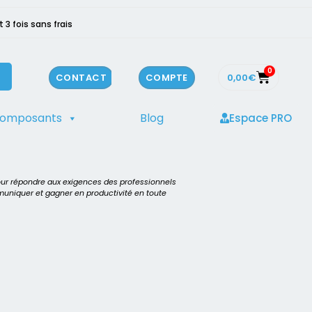
3 fois sans frais
0
0,00
€
CONTACT
COMPTE
composants
Blog
Espace PRO
our répondre aux exigences des professionnels
mmuniquer et gagner en productivité en toute