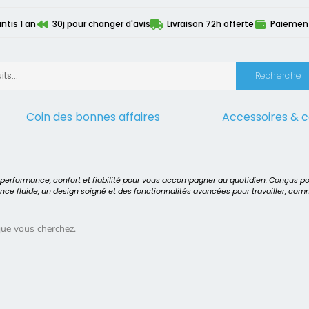
ntis 1 an
30j pour changer d'avis
Livraison 72h offerte
Paiement 
Recherche
Coin des bonnes affaires
Accessoires & 
k 850 G4
t performance, confort et fiabilité pour vous accompagner au quotidien. Conçus p
ence fluide, un design soigné et des fonctionnalités avancées pour travailler, co
que vous cherchez.