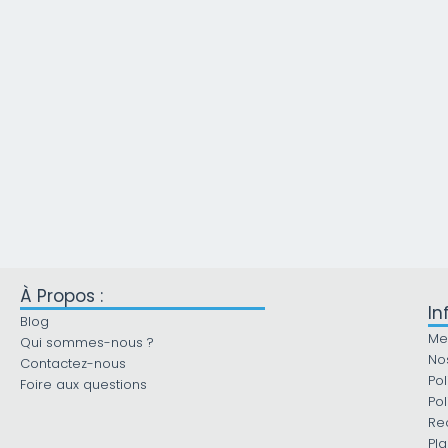
À Propos :
In
Blog
Me
Qui sommes-nous ?
No
Contactez-nous
Pol
Foire aux questions
Pol
Re
Pla