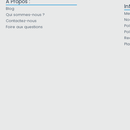
À Propos :
In
Blog
Me
Qui sommes-nous ?
No
Contactez-nous
Pol
Foire aux questions
Pol
Re
Pla