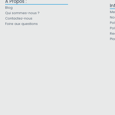
À Propos :
In
Blog
Me
Qui sommes-nous ?
No
Contactez-nous
Pol
Foire aux questions
Pol
Re
Pla