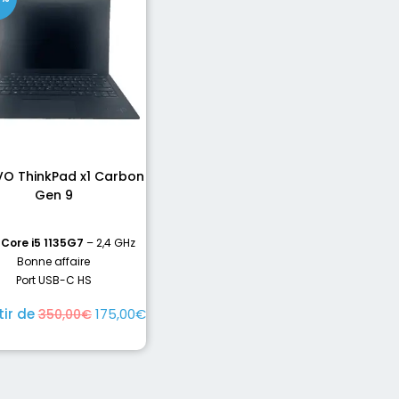
O ThinkPad x1 Carbon
Gen 9
 Core i5 1135G7
– 2,4 GHz
Bonne affaire
Port USB-C HS
tir de
175,00
€
350,00
€