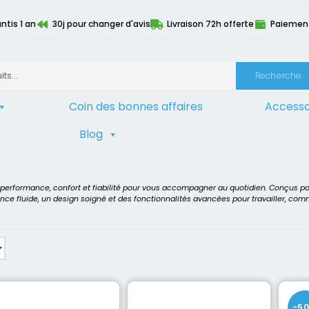
ntis 1 an
30j pour changer d'avis
Livraison 72h offerte
Paiement 
Recherche
Coin des bonnes affaires
Accesso
Blog
”
t performance, confort et fiabilité pour vous accompagner au quotidien. Conçus p
ence fluide, un design soigné et des fonctionnalités avancées pour travailler, co
-5