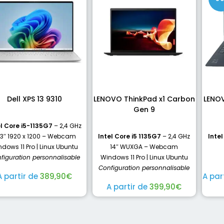
Dell XPS 13 9310
LENOVO ThinkPad x1 Carbon
LENOV
Gen 9
el Core i5-1135G7
– 2,4 GHz
.3″ 1920 x 1200 – Webcam
Intel Core i5 1135G7
– 2,4 GHz
Intel
dows 11 Pro | Linux Ubuntu
14″ WUXGA – Webcam
figuration personnalisable
Windows 11 Pro | Linux Ubuntu
Configuration personnalisable
A partir de
389,90
€
A par
A partir de
399,90
€