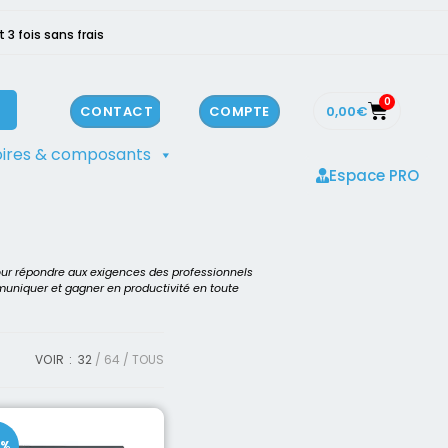
3 fois sans frais
0
0,00
€
CONTACT
COMPTE
ires & composants
Espace PRO
our répondre aux exigences des professionnels
mmuniquer et gagner en productivité en toute
VOIR :
32
64
TOUS
0%