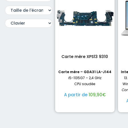
Carte mère XPS13 9310
Carte mère – GDA31 LA-J144
Int
i5-1135G7 – 2,4 GHz
13
CPU soudée
Win
Con
A partir de
109,90
€