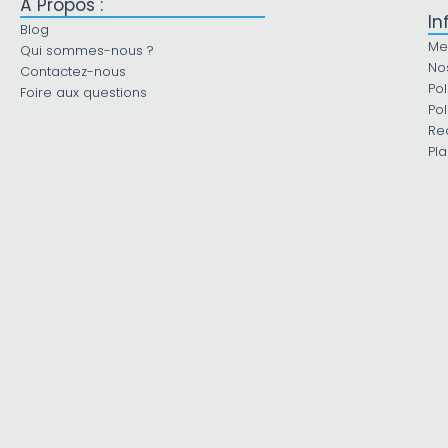
À Propos :
In
Blog
Me
Qui sommes-nous ?
No
Contactez-nous
Pol
Foire aux questions
Pol
Re
Pla