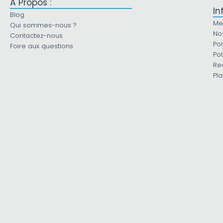
À Propos :
In
Blog
Me
Qui sommes-nous ?
No
Contactez-nous
Pol
Foire aux questions
Pol
Re
Pla