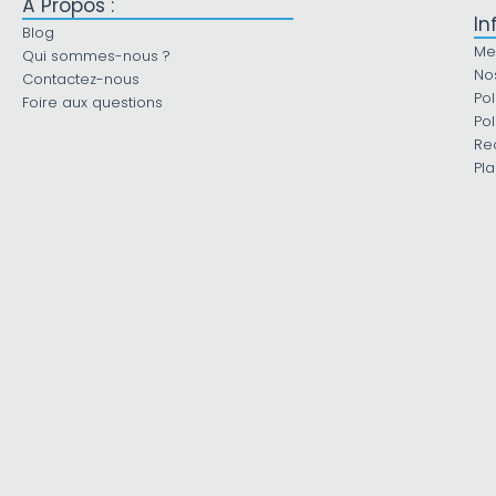
À Propos :
In
Blog
Me
Qui sommes-nous ?
No
Contactez-nous
Pol
Foire aux questions
Pol
Re
Pla