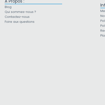
À Propos :
In
Blog
Me
Qui sommes-nous ?
No
Contactez-nous
Pol
Foire aux questions
Pol
Re
Pla