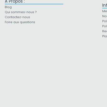
À Propos :
In
Blog
Me
Qui sommes-nous ?
No
Contactez-nous
Pol
Foire aux questions
Pol
Re
Pla