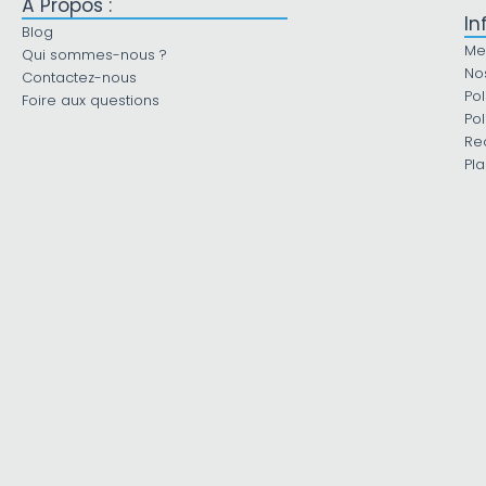
À Propos :
In
Blog
Me
Qui sommes-nous ?
No
Contactez-nous
Pol
Foire aux questions
Pol
Re
Pla