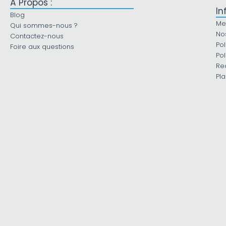
À Propos :
In
Blog
Me
Qui sommes-nous ?
No
Contactez-nous
Pol
Foire aux questions
Pol
Re
Pla