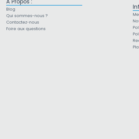
À Propos :
In
Blog
Me
Qui sommes-nous ?
No
Contactez-nous
Pol
Foire aux questions
Pol
Re
Pla