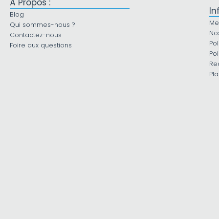
À Propos :
In
Blog
Me
Qui sommes-nous ?
No
Contactez-nous
Pol
Foire aux questions
Pol
Re
Pla