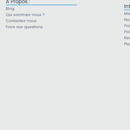
À Propos :
In
Blog
Me
Qui sommes-nous ?
No
Contactez-nous
Pol
Foire aux questions
Pol
Re
Pla