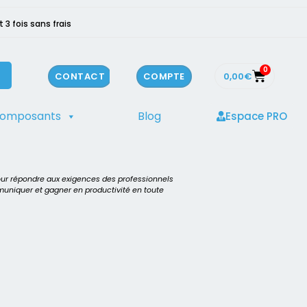
3 fois sans frais
0
0,00
€
CONTACT
COMPTE
composants
Blog
Espace PRO
our répondre aux exigences des professionnels
mmuniquer et gagner en productivité en toute