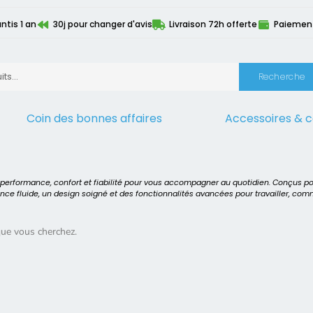
ntis 1 an
30j pour changer d'avis
Livraison 72h offerte
Paiement 
Recherche
Coin des bonnes affaires
Accessoires & 
ur
>
Intel Core i3 10110U
t performance, confort et fiabilité pour vous accompagner au quotidien. Conçus p
ence fluide, un design soigné et des fonctionnalités avancées pour travailler, co
que vous cherchez.