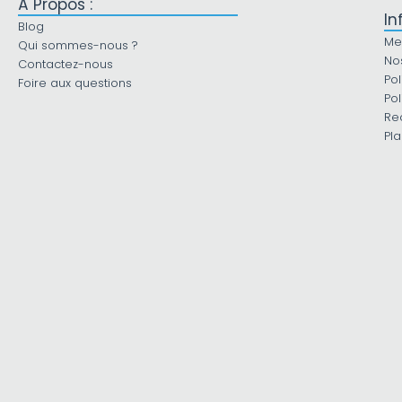
À Propos :
In
Blog
Me
Qui sommes-nous ?
No
Contactez-nous
Pol
Foire aux questions
Pol
Re
Pla