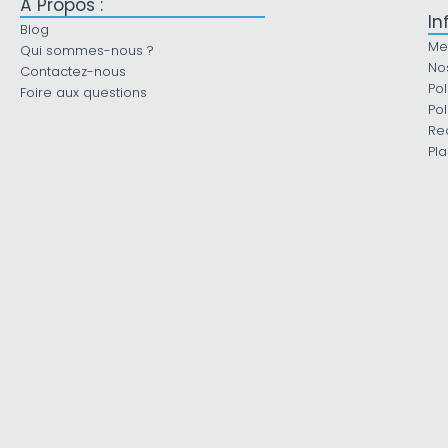
À Propos :
In
Blog
Me
Qui sommes-nous ?
No
Contactez-nous
Pol
Foire aux questions
Pol
Re
Pla