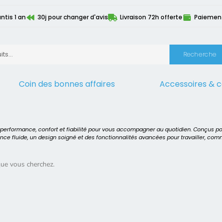
ntis 1 an
30j pour changer d'avis
Livraison 72h offerte
Paiement 
Recherche
Coin des bonnes affaires
Accessoires & 
s batteries
>
T7B32AA
t performance, confort et fiabilité pour vous accompagner au quotidien. Conçus p
ence fluide, un design soigné et des fonctionnalités avancées pour travailler, co
que vous cherchez.