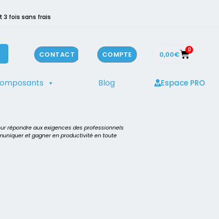
3 fois sans frais
0
0,00
€
CONTACT
COMPTE
composants
Blog
Espace PRO
our répondre aux exigences des professionnels
mmuniquer et gagner en productivité en toute