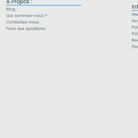
À Propos :
In
Blog
Me
Qui sommes-nous ?
No
Contactez-nous
Pol
Foire aux questions
Pol
Re
Pla