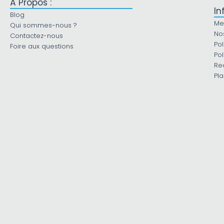
À Propos :
In
Blog
Me
Qui sommes-nous ?
No
Contactez-nous
Pol
Foire aux questions
Pol
Re
Pla