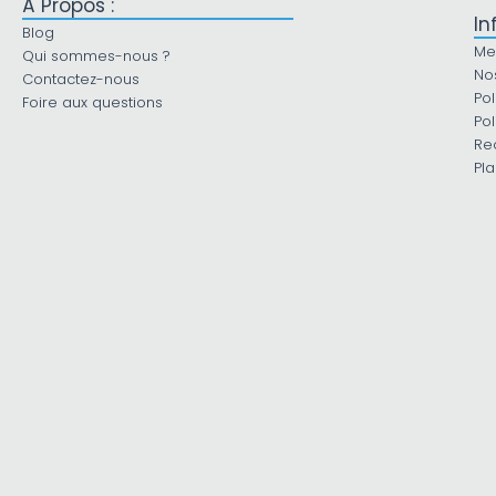
À Propos :
In
Blog
Me
Qui sommes-nous ?
No
Contactez-nous
Pol
Foire aux questions
Pol
Re
Pla