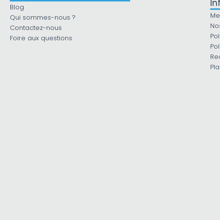
In
Blog
Me
Qui sommes-nous ?
No
Contactez-nous
Pol
Foire aux questions
Pol
Re
Pla