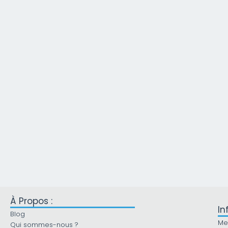
À Propos :
In
Blog
Me
Qui sommes-nous ?