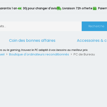
arantis 1 an
30j pour changer d'avis
Livraison 72h offerte
Paiem
Recherche
Coin des bonnes affaires
Accessoires & 
vrez notre sélection d’ordinateurs fixes reconditionnés, alliant performance, fiab
s ou le gaming, trouvez le PC adapté à vos besoins au meilleur prix.
eil
>
Boutique d'ordinateurs reconditionnés
>
PC de Bureau