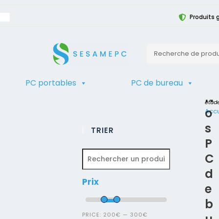
Produits g
PC portables
PC de bureau
N
Décou
étude
o
Accu
s
TRIER
P
C
d
Prix
e
b
PRICE:
200€
—
300€