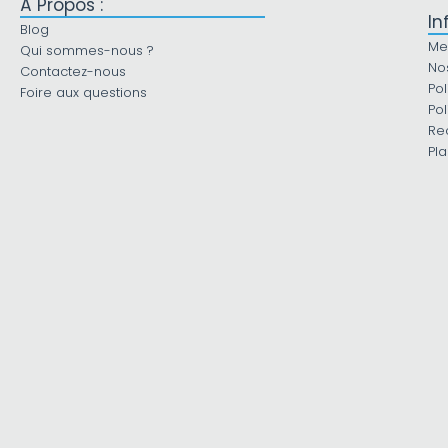
À Propos :
In
Blog
Me
Qui sommes-nous ?
No
Contactez-nous
Pol
Foire aux questions
Pol
Re
Pla