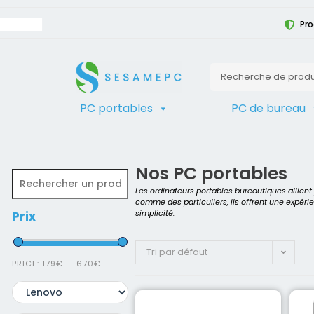
Pro
PC portables
PC de bureau
TRIER
Accueil
>
Boutique PC reconditionné
Nos PC portables
Les ordinateurs portables bureautiques allien
comme des particuliers, ils offrent une expéri
simplicité.
Prix
Tri par défaut
PRICE:
179€
—
670€