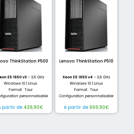
ovo ThinkStation P500
Lenovo ThinkStation P510
eon E5 1650 v3
– 3,5 GHz
Xeon E5 1650 v4
– 3,6 GHz
Windows 10 | Linux
Windows 10 | Linux
Format : Tour
Format : Tour
figuration personnalisable
Configuration personnalisable
A partir de
439,90
€
A partir de
669,90
€