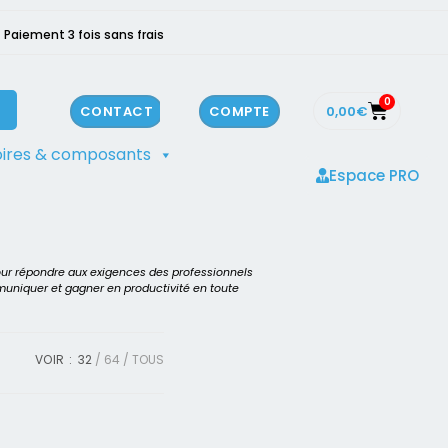
Paiement 3 fois sans frais
0
0,00
€
CONTACT
COMPTE
ires & composants
Espace PRO
our répondre aux exigences des professionnels
mmuniquer et gagner en productivité en toute
VOIR :
32
64
TOUS