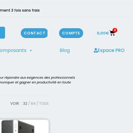
ment 3 fois sans frais
0
0,00
€
CONTACT
COMPTE
composants
Blog
Espace PRO
our répondre aux exigences des professionnels
mmuniquer et gagner en productivité en toute
VOIR :
32
64
TOUS