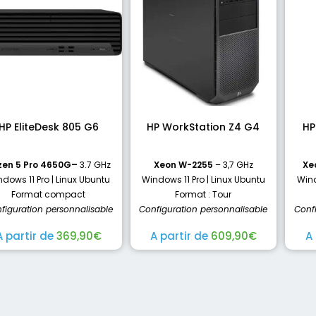
HP EliteDesk 805 G6
HP WorkStation Z4 G4
HP
zen 5 Pro 4650G
–
3.7 GHz
Xeon W-2255
– 3,7 GHz
Xe
dows 11 Pro | Linux Ubuntu
Windows 11 Pro | Linux Ubuntu
Wind
Format compact
Format : Tour
figuration personnalisable
Configuration personnalisable
Conf
A partir de
369,90
€
A partir de
609,90
€
A