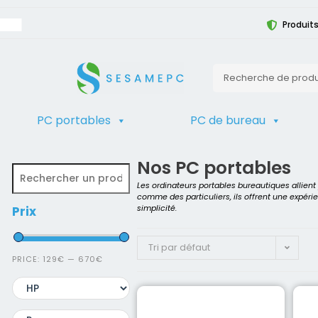
Produits
PC portables
PC de bureau
TRIER
Accueil
>
Boutique PC reconditionné
Nos PC portables
Les ordinateurs portables bureautiques allien
comme des particuliers, ils offrent une expéri
simplicité.
Prix
Tri par défaut
PRICE:
129€
—
670€