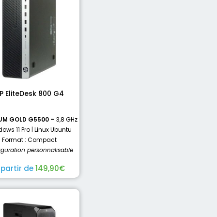
P EliteDesk 800 G4
UM GOLD G5500 –
3,8 GHz
ows 11 Pro | Linux Ubuntu
Format : Compact
iguration personnalisable
 partir de
149,90
€