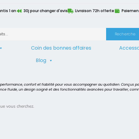
ntis 1 an
30j pour changer d'avis
Livraison 72h offerte
Paiement 
Recherche
Coin des bonnes affaires
Accesso
Blog
ur
>
Intel Core i7 4702MQ
t performance, confort et fiabilité pour vous accompagner au quotidien. Conçus p
ence fluide, un design soigné et des fonctionnalités avancées pour travailler, co
que vous cherchez.