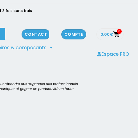
3 fois sans frais
0
0,00
€
CONTACT
COMPTE
ires & composants
Espace PRO
our répondre aux exigences des professionnels
mmuniquer et gagner en productivité en toute