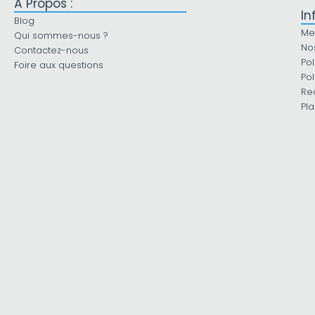
À Propos :
In
Blog
Me
Qui sommes-nous ?
No
Contactez-nous
Pol
Foire aux questions
Pol
Re
Pla