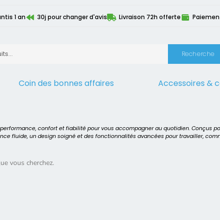
ntis 1 an
30j pour changer d'avis
Livraison 72h offerte
Paiement 
Recherche
Coin des bonnes affaires
Accessoires & 
 E5440
t performance, confort et fiabilité pour vous accompagner au quotidien. Conçus p
ence fluide, un design soigné et des fonctionnalités avancées pour travailler, co
que vous cherchez.