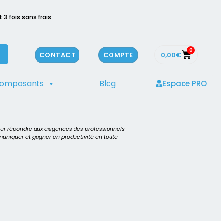
3 fois sans frais
0
0,00
€
CONTACT
COMPTE
composants
Blog
Espace PRO
our répondre aux exigences des professionnels
mmuniquer et gagner en productivité en toute