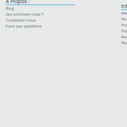
À Propos :
In
Blog
Me
Qui sommes-nous ?
No
Contactez-nous
Pol
Foire aux questions
Pol
Re
Pla