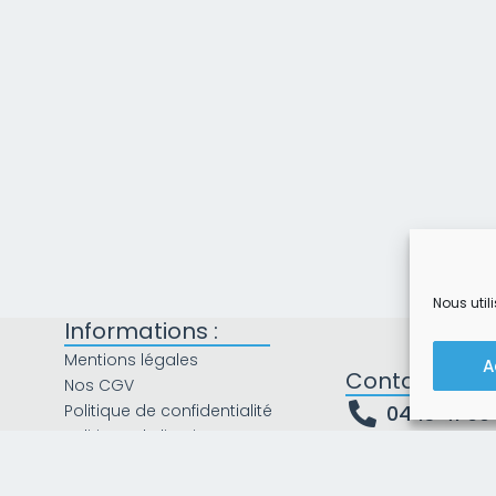
Nous util
Informations :
Mentions légales
A
Contact
Nos CGV
Politique de confidentialité
04 13 41 60
Politique de livraison
Lundi : 9h - 12h et 14h 
Mardi : 9h - 12h et 14h
Recrutement
Mercredi : 9h - 12h et
Plan du site