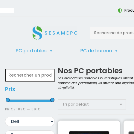
Produ
PC portables
PC de bureau
TRIER
Accueil
>
Boutique PC reconditionné
Nos PC portables
Les ordinateurs portables bureautiques allien
comme des particuliers, ils offrent une expéri
simplicité.
Prix
Tri par défaut
PRICE:
89€
—
891€