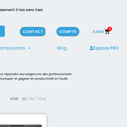
aiement 3 fois sans frais
0
0,00
€
CONTACT
COMPTE
composants
Blog
Espace PRO
our répondre aux exigences des professionnels
mmuniquer et gagner en productivité en toute
VOIR :
32
64
TOUS