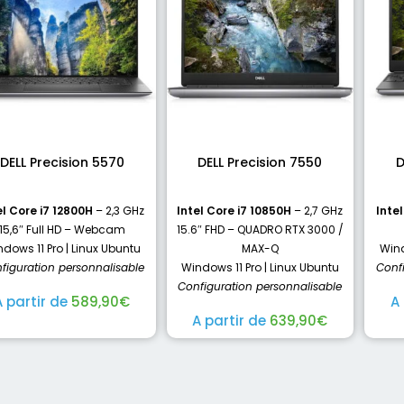
DELL Precision 5570
DELL Precision 7550
D
el Core i7 12800H
– 2,3 GHz
Intel Core i7 10850H
– 2,7 GHz
Inte
15,6″ Full HD – Webcam
15.6″ FHD – QUADRO RTX 3000 /
dows 11 Pro | Linux Ubuntu
MAX-Q
Wind
figuration personnalisable
Windows 11 Pro | Linux Ubuntu
Conf
Configuration personnalisable
A partir de
589,90
€
A
A partir de
639,90
€