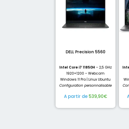
DELL Precision 5560
Intel Core i7 11850H
– 2,5 GHz
Int
1920×1200 – Webcam
Windows 11 Pro | Linux Ubuntu
Win
Configuration personnalisable
Con
A partir de
539,90
€