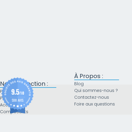
À Propos :
Notre sélection :
Blog
9.5
Qui sommes-nous ?
PC portables
/10
Contactez-nous
PC de bureau
598 AVIS
Foire aux questions
Accessoires
Composants
Le coin des bonnes afffaires