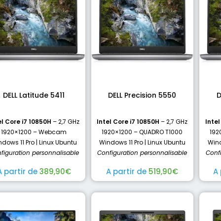
DELL Latitude 5411
DELL Precision 5550
D
el Core i7 10850H
– 2,7 GHz
Intel Core i7 10850H
– 2,7 GHz
Intel
1920×1200 – Webcam
1920×1200 – QUADRO T1000
192
dows 11 Pro | Linux Ubuntu
Windows 11 Pro | Linux Ubuntu
Wind
figuration personnalisable
Configuration personnalisable
Conf
A partir de
389,90
€
A partir de
519,90
€
A 