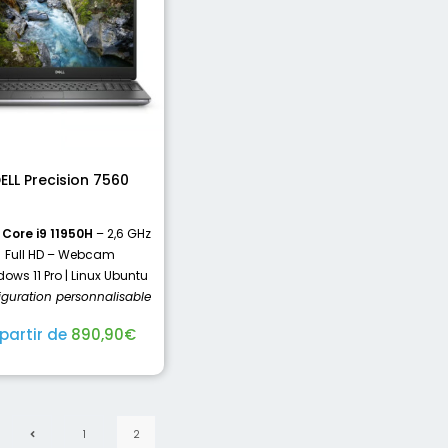
ELL Precision 7560
l Core i9 11950H
– 2,6 GHz
Full HD – Webcam
ows 11 Pro | Linux Ubuntu
iguration personnalisable
 partir de
890,90
€
1
2