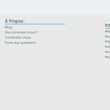
À Propos :
In
Blog
Me
Qui sommes-nous ?
No
Contactez-nous
Pol
Foire aux questions
Pol
Re
Pla