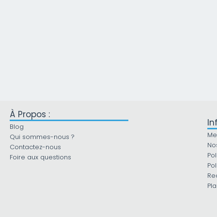
d
d
e
e
2
2
4
6
9
9
,
,
9
9
0
0
€
€
À Propos :
In
Blog
Me
Qui sommes-nous ?
No
Contactez-nous
Pol
Foire aux questions
Pol
Re
Pla