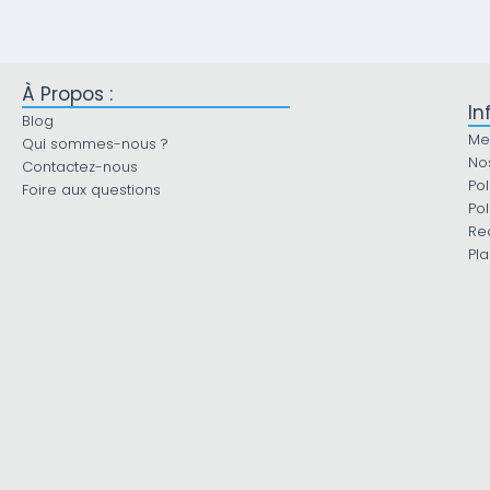
À Propos :
In
Blog
Me
Qui sommes-nous ?
No
Contactez-nous
Pol
Foire aux questions
Pol
Re
Pla