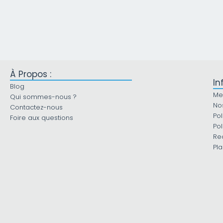
À Propos :
In
Blog
Me
Qui sommes-nous ?
No
Contactez-nous
Pol
Foire aux questions
Pol
Re
Pla